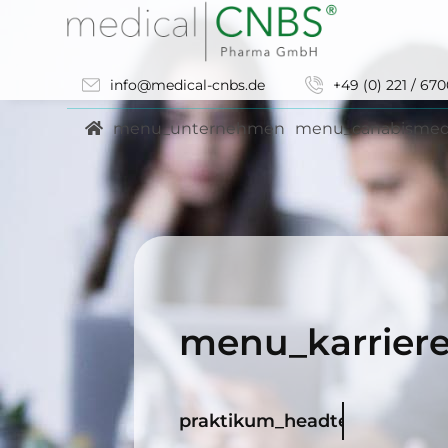
info@medical-cnbs.de
+49 (0) 221 / 67
menu_unternehmen
menu_canabismed
menu_karrier
praktikum_headtext