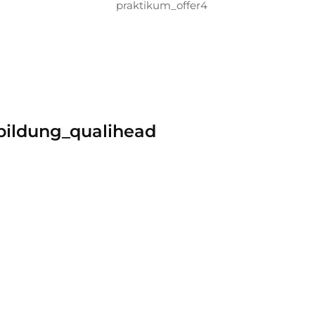
praktikum_offer4
bildung_qualihead