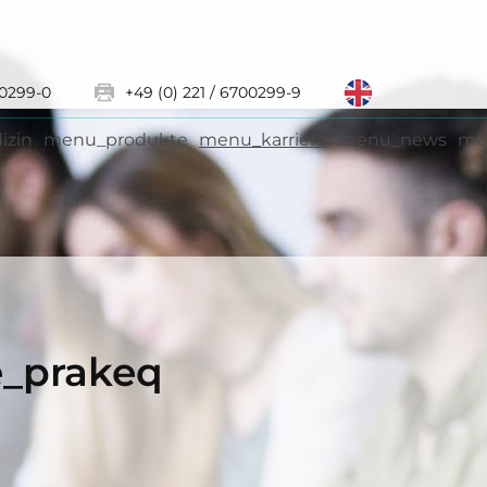
00299-0
+49 (0) 221 / 6700299-9
izin
menu_produkte
menu_karriere
menu_news
me
e_prakeq